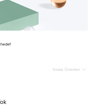
, hedef
Sırala:
Önerilen
Yok