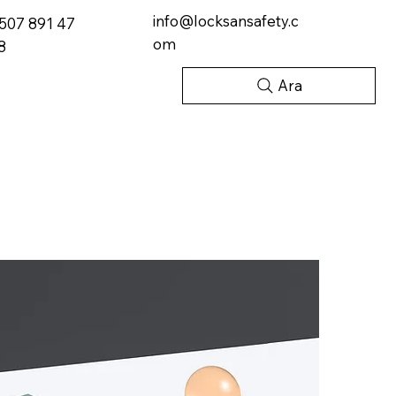
info@locksansafety.c
507 891 47
om
8
Ara