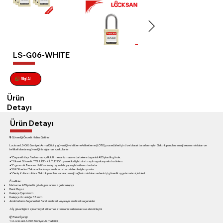
LS-G06-WHITE
Bilgi Al
Ürün
Detayı
Ürün Detayı
🔒 Güvenliği Öncelik Haline Getirin!
Locksan LS-G06 Emniyet Asma Kilidi, iş güvenliği ve kilitleme/etiketleme (LOTO) prosedürleri için özel olarak tasarlanmıştır. Elektrik panoları, enerji kesme noktaları ve
tehlikeli alanların güvenliğini sağlamak için kullanılır.
✔ Dayanıklı Yapı: Paslanmaz çelik kilit mekanizması ve darbelere dayanıklı ABS plastik gövde.
✔ Yüksek Güvenlik: "TEHLİKE - KİLİTLENDİ" uyarı etiketiyle izinsiz açılmaya karşı ekstra önlem.
✔ Ergonomik Tasarım: Hafif ve kolay taşınabilir yapısıyla kullanıcı dostudur.
✔ Kilit Yönetimi: Tek anahtarlı veya anahtar ustası sistemleriyle uyumlu.
✔ Geniş Kullanım Alanı: Elektrik panoları, vanalar, enerji bağlantı noktaları ve tesis içi güvenlik uygulamaları için ideal.
Özellikler:
Malzeme: ABS plastik gövde, paslanmaz çelik kelepçe
Renk: Beyaz
Kelepçe Çapı: 6 mm
Kelepçe Uzunluğu: 38 mm
Anahtarlama Seçenekleri: Farklı anahtarlı veya aynı anahtarlı seçenekler
⚠ İş güvenliğiniz için emniyet kilitleme sistemlerini kullanarak kazaları önleyin!
📦 Paket İçeriği:
1 x Locksan LS-G06 Emniyet Asma Kilidi