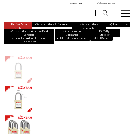
info@locksansafety.com
0507 891 47 28
Ara
• Emniyet Asma
• Vana Kilitleme
• Çoklandırıcılar
• Şalter Kilitleme Ekipmanları
Kilitler
Ekipmanları
• Grup Kilitleme Kutuları ve Eked
• Kablo Kilitleme
• EKED Uyarı
Çantaları
Ekipmanları
Etiketleri
• Pnömatik Bağlantı Kilitleme
• EKED Setleri
• EKED İstasyon Modelleri
Ekipmanları