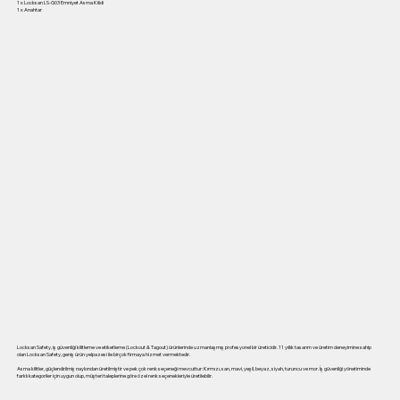
1 x Locksan LS-G03 Emniyet Asma Kilidi
1 x Anahtar
Locksan Safety, iş güvenliği kilitleme ve etiketleme (Lockout & Tagout) ürünlerinde uzmanlaşmış profesyonel bir üreticidir. 11 yıllık tasarım ve üretim deneyimine sahip
olan Locksan Safety, geniş ürün yelpazesi ile birçok firmaya hizmet vermektedir.
Asma kilitler, güçlendirilmiş naylondan üretilmiştir ve pek çok renk seçeneği mevcuttur: Kırmızı, sarı, mavi, yeşil, beyaz, siyah, turuncu ve mor. İş güvenliği yönetiminde
farklı kategoriler için uygun olup, müşteri taleplerine göre özel renk seçenekleriyle üretilebilir.