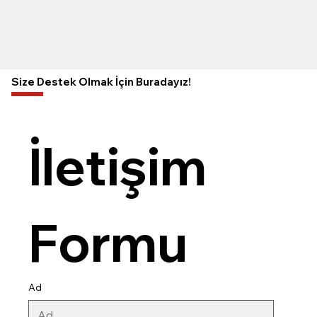
Size Destek Olmak İçin Buradayız!
İletişim 
Formu
Ad