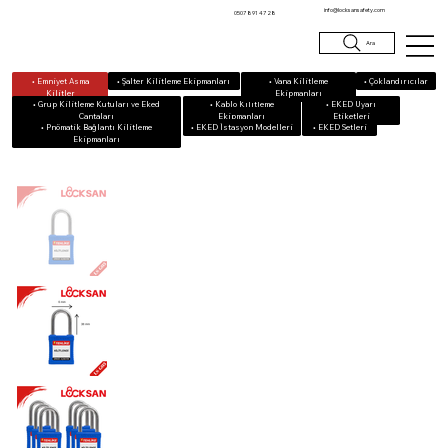
info@locksansafety.com
0507 891 47 28
Ara
• Emniyet Asma
• Vana Kilitleme
• Çoklandırıcılar
• Şalter Kilitleme Ekipmanları
Kilitler
Ekipmanları
• Grup Kilitleme Kutuları ve Eked
• Kablo Kilitleme
• EKED Uyarı
Çantaları
Ekipmanları
Etiketleri
• Pnömatik Bağlantı Kilitleme
• EKED Setleri
• EKED İstasyon Modelleri
Ekipmanları