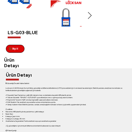
LS-G03-BLUE
Bilgi Al
Ürün
Detayı
Ürün Detayı
🔒 Güvenliği Öncelik Haline Getirin!
Locksan LS-G03 Emniyet Asma Kilidi, iş güvenliği ve kilitleme/etiketleme (LOTO) prosedürleri için özel olarak tasarlanmıştır. Elektrik panoları, enerji kesme noktaları ve
tehlikeli alanların güvenliğini sağlamak için kullanılır.
✔ Dayanıklı Yapı: Paslanmaz çelik kilit mekanizması ve darbelere dayanıklı ABS plastik gövde.
✔ Yüksek Güvenlik: "TEHLİKE - KİLİTLENDİ" uyarı etiketiyle izinsiz açılmaya karşı ekstra önlem.
✔ Ergonomik Tasarım: Hafif ve kolay taşınabilir yapısıyla kullanıcı dostudur.
✔ Kilit Yönetimi: Tek anahtarlı veya anahtar ustası sistemleriyle uyumlu.
✔ Geniş Kullanım Alanı: Elektrik panoları, vanalar, enerji bağlantı noktaları ve tesis içi güvenlik uygulamaları için ideal.
Özellikler:
Malzeme: ABS plastik gövde, paslanmaz çelik kelepçe
Renk: Mavi
Kelepçe Çapı: 6 mm
Kelepçe Uzunluğu: 38 mm
Anahtarlama Seçenekleri: Farklı anahtarlı veya aynı anahtarlı seçenekler
⚠ İş güvenliğiniz için emniyet kilitleme sistemlerini kullanarak kazaları önleyin!
📦 Paket İçeriği: