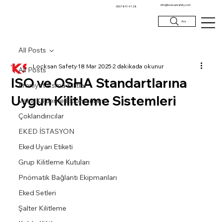
info@locksansafety.com
0507 891 47 28
Ara
All Posts
Locksan Safety
18 Mar 2025
2 dakikada okunur
All Posts
ISO ve OSHA Standartlarına
Emniyet Asma Kilitler
Uygun Kilitleme Sistemleri
Vana Kilitleme Ekipmanları
Çoklandırıcılar
EKED İSTASYON
Eked Uyarı Etiketi
Grup Kilitleme Kutuları
Pnömatik Bağlantı Ekipmanları
Eked Setleri
Şalter Kilitleme