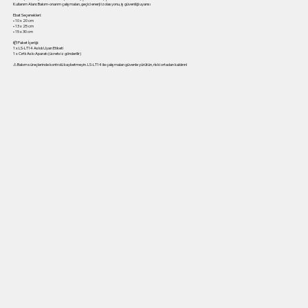
Kullanım Alanı: Bakım-onarım çalışmaları, geçici enerji izolasyonu, iş güvenliği uyarısı
Ebat Seçenekleri:
• 10 x 20 cm
• 13 x 25 cm
• 15 x 30 cm
📦 Paket İçeriği:
1 x LS-LT14 Askılı Uyarı Etiketi
1 x Cırtlı Askı Aparatı (ücretsiz gönderilir)
⚠ Bakım süreçlerinde kontrolü kaybetmeyin. LS-LT14 ile çalışmaları güvenle yürütün, riski ortadan kaldırın!