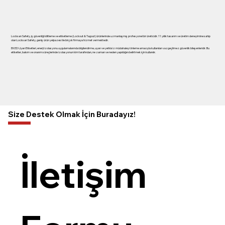
Locksan Safety, iş güvenliği kilitleme ve etiketleme (Lockout & Tagout) ürünlerinde uzmanlaşmış profesyonel bir üreticidir. 11 yıllık tasarım ve üretim deneyimine sahip
olan Locksan Safety, geniş ürün yelpazesi ile birçok firmaya hizmet vermektedir.
EKED Uyarı Etiketleri, enerji izolasyonu uygulamalarında bilgilendirme, uyarı ve yetkisiz müdahaleyi önleme amacıyla kullanılan vazgeçilmez güvenlik bileşenleridir. Bu
etiketler, bakım ve onarım süreçlerinde izolasyonun kim tarafından, ne zaman ve neden yapıldığını belirtmek için kullanılır.
Size Destek Olmak İçin Buradayız!
İletişim 