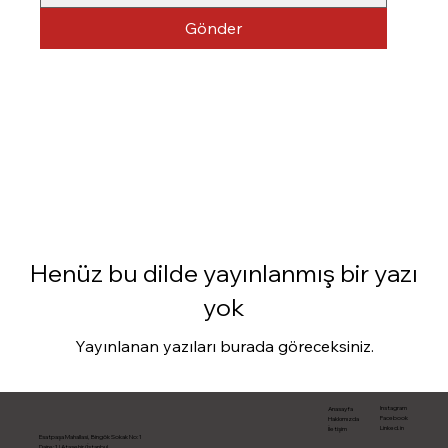
Gönder
Henüz bu dilde yayınlanmış bir yazı
yok
Yayınlanan yazıları burada göreceksiniz.
Instagram
Anasayfa
Facebook
Hakkımızda
Linked.in
İletişim
Esatpaşa Mahallasi, Bingök Sokak No:1
Daire:1 | Ataşehir/İstanbul