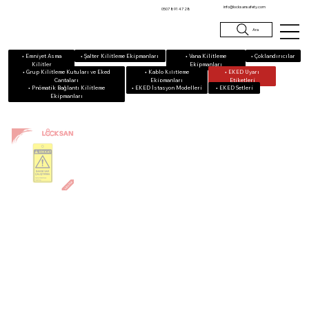
info@locksansafety.com
0507 891 47 28
Ara
• Emniyet Asma
• Vana Kilitleme
• Çoklandırıcılar
• Şalter Kilitleme Ekipmanları
Kilitler
Ekipmanları
• Grup Kilitleme Kutuları ve Eked
• Kablo Kilitleme
• EKED Uyarı
Çantaları
Ekipmanları
Etiketleri
• Pnömatik Bağlantı Kilitleme
• EKED Setleri
• EKED İstasyon Modelleri
Ekipmanları