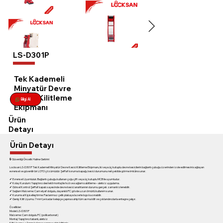
LS-D301P
Tek Kademeli
Minyatür Devre
Kesici Kilitleme
Bilgi Al
Ekipmanı
Ürün
Detayı
Ürün Detayı
🔒 Güvenliği Öncelik Haline Getirin!
Locksan LS-D301P Tek Kademeli Minyatür Devre Kesici Kilitleme Ekipmanı, iki veya üç kutuplu devre kesicilerin bağlantı çubuğu üzerinden izole edilmesini sağlayan
evrensel ve güvenilir bir LOTO çözümüdür. Şeffaf koruma kapağı, kesici durumunu net şekilde görme imkânı sunar.
✔ Evrensel Uyumluluk: Bağlantı çubuğu kullanan çoğu çift veya üç kutuplu MCB ile uyumludur.
✔ Kolay Kurulum: Yapıştırıcı destekli montaj ile hızlı ve sağlam sabitleme – aletsiz uygulama.
✔ Görsel Kontrol: Şeffaf kapak sayesinde devre kesici anahtarının durumu gerçek zamanlı izlenebilir.
✔ Sağlam Malzeme: Cam elyaf dolgulu, dayanıklı PC gövde uzun ömürlü kullanım sunar.
✔ Kurumsal Kişiselleştirme: Paslanmaz çelik plakaya lazerle logo kazınabilir.
✔ Geniş Kilit Uyumu: 7 mm’ye kadar kelepçe çapına sahip tüm asma kilit ve çoklandırıcılarla entegre çalışır.
Özellikler:
Model: LS-D301P
Malzeme: Cam dolgulu PC (polikarbonat)
Montaj: Yapıştırıcı tabanlı, aletsiz
Kilit Uyumu: ≤7 mm kelepçe çapına sahip kilitlerle