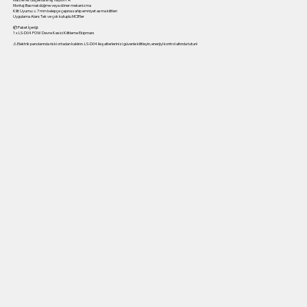
Montaj: Basmalı düğme veya döner mekanizma
Kilit Uyumu: ≤ 7 mm kelepçe çapına sahip emniyet asma kilitleri
Uygulama Alanı: Tek ve çok kutuplu MCB’ler
📦 Paket İçeriği:
1 x LS-D04 POW Devre Kesici Kilitleme Ekipmanı
⚠ Elektrik panolarında riski ortadan kaldırın. LS-D04 ile şalterlerinizi güvenle kilitleyin, enerjiyi kontrol altında tutun!