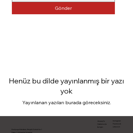
Gönder
Henüz bu dilde yayınlanmış bir yazı
yok
Yayınlanan yazıları burada göreceksiniz.
Instagram
Anasayfa
Facebook
Hakkımızda
Linked.in
İletişim
Esatpaşa Mahallasi, Bingök Sokak No:1
Daire:1 | Ataşehir/İstanbul