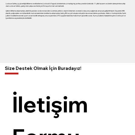
Locksan Safety, iş güvenliği kilitleme ve etiketleme (Lockout & Tagout) ürünlerinde uzmanlaşmış profesyonel bir üreticidir. 11 yıllık tasarım ve üretim deneyimine sahip
olan Locksan Safety, geniş ürün yelpazesi ile birçok firmaya hizmet vermektedir.
Şalter kilitleme ekipmanları, elektrik panoları ve devre kesiciler üzerinde yetkisiz erişimi önlemek ve enerji izolasyonu sağlamak amacıyla geliştirilmiştir. Dayanıklı ABS
plastik, polipropilen ve mühendislik malzemelerinden üretilen bu ekipmanlar; tekli, çiftli ve çok kutuplu minyatür devre kesicilerle uyumludur. Aletsiz montaj imkânı, farklı
şalter modellerine esnek uyum ve asma kilit entegrasyonu sayesinde LOTO uygulamalarında maksimum güvenlik sunar. Ayrıca, kullanıcı taleplerine göre özel boyut ve
işaretleme seçenekleriyle üretilebilir.
Size Destek Olmak İçin Buradayız!
İletişim 