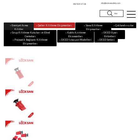
info@locksansafety.com
0507 891 47 28
Ara
• Emniyet Asma
• Vana Kilitleme
• Çoklandırıcılar
• Şalter Kilitleme Ekipmanları
Kilitler
Ekipmanları
• Grup Kilitleme Kutuları ve Eked
• Kablo Kilitleme
• EKED Uyarı
Çantaları
Ekipmanları
Etiketleri
• Pnömatik Bağlantı Kilitleme
• EKED Setleri
• EKED İstasyon Modelleri
Ekipmanları