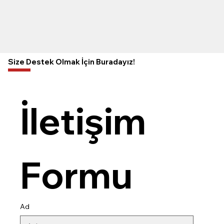
Size Destek Olmak İçin Buradayız!
İletişim 
Formu
Ad