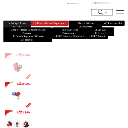
info@locksansafety.com
0507 891 47 28
Ara
• Emniyet Asma
• Vana Kilitleme
• Çoklandırıcılar
• Şalter Kilitleme Ekipmanları
Kilitler
Ekipmanları
• Grup Kilitleme Kutuları ve Eked
• Kablo Kilitleme
• EKED Uyarı
Çantaları
Ekipmanları
Etiketleri
• Pnömatik Bağlantı Kilitleme
• EKED Setleri
• EKED İstasyon Modelleri
Ekipmanları