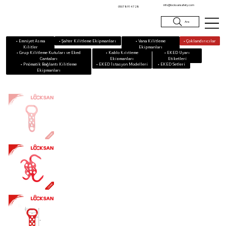
info@locksansafety.com
0507 891 47 28
Ara
• Emniyet Asma
• Vana Kilitleme
• Çoklandırıcılar
• Şalter Kilitleme Ekipmanları
Kilitler
Ekipmanları
• Grup Kilitleme Kutuları ve Eked
• Kablo Kilitleme
• EKED Uyarı
Çantaları
Ekipmanları
Etiketleri
• Pnömatik Bağlantı Kilitleme
• EKED Setleri
• EKED İstasyon Modelleri
Ekipmanları