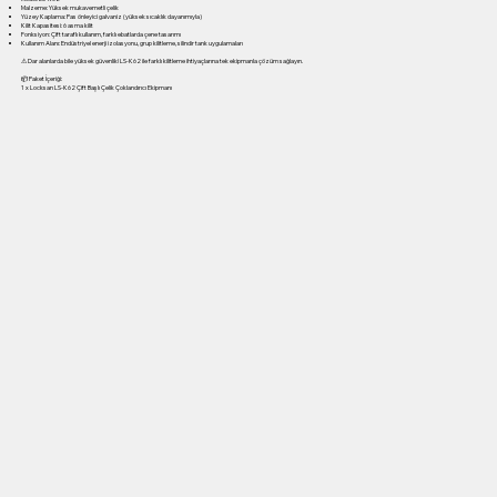
Malzeme: Yüksek mukavemetli çelik
Yüzey Kaplama: Pas önleyici galvaniz (yüksek sıcaklık dayanımıyla)
Kilit Kapasitesi: 6 asma kilit
Fonksiyon: Çift taraflı kullanım, farklı ebatlarda çene tasarımı
Kullanım Alanı: Endüstriyel enerji izolasyonu, grup kilitleme, silindir tank uygulamaları
⚠ Dar alanlarda bile yüksek güvenlik! LS-K62 ile farklı kilitleme ihtiyaçlarına tek ekipmanla çözüm sağlayın.
📦 Paket İçeriği:
1 x Locksan LS-K62 Çift Başlı Çelik Çoklandırıcı Ekipmanı