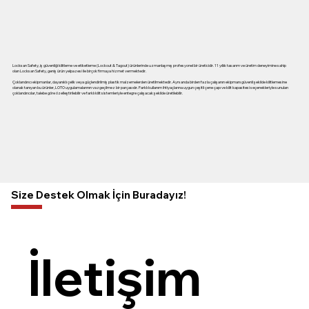
Locksan Safety, iş güvenliği kilitleme ve etiketleme (Lockout & Tagout) ürünlerinde uzmanlaşmış profesyonel bir üreticidir. 11 yıllık tasarım ve üretim deneyimine sahip
olan Locksan Safety, geniş ürün yelpazesi ile birçok firmaya hizmet vermektedir.
Çoklandırıcı ekipmanlar, dayanıklı çelik veya güçlendirilmiş plastik malzemelerden üretilmektedir. Aynı anda birden fazla çalışanın ekipmanı güvenli şekilde kilitlemesine
olanak tanıyan bu ürünler, LOTO uygulamalarının vazgeçilmez bir parçasıdır. Farklı kullanım ihtiyaçlarına uygun çeşitli çene çapı ve kilit kapasitesi seçenekleriyle sunulan
çoklandırıcılar, talebe göre özelleştirilebilir ve farklı kilit sistemleriyle entegre çalışacak şekilde üretilebilir.
Size Destek Olmak İçin Buradayız!
İletişim 