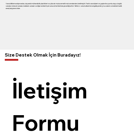
Vana kilitleme ekipmanları, dayanıklı mühendislik plastikleri ve yüksek mukavemetli malzemelerden üretilmiştir. Farklı vana tipleri ve çapları ile uyumlu olup, sürgülü
vanalar, küresel vanalar, kelebek vanalar ve diğer endüstriyel vana sistemlerinde güvenliği artırır. Yetkisiz vana kullanımını engelleyerek iş kazalarını ve beklenmedik
enerji akışlarını önler.
Size Destek Olmak İçin Buradayız!
İletişim 
Formu