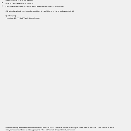
Uyumlu Vana Çapları: 25 mm - 600 mm
Kullanım Alanı: Kimya, petrol, gaz, su arıtma, enerji santralleri ve endüstriyel tesisler
⚠ İş güvenliğinizi en üst seviyeye çıkarmak için simit vana kilitleme çözümleriyle kazaları önleyin!
📦 Paket İçeriği:
1 x Locksan LS-F11 Simit Vana Kilitleme Ekipmanı
Locksan Safety, iş güvenliği kilitleme ve etiketleme (Lockout & Tagout - LOTO) ürünlerinde uzmanlaşmış profesyonel bir üreticidir. 11 yıllık tasarım ve üretim
deneyimine sahip olan Locksan Safety, geniş ürün yelpazesiyle birçok firmaya hizmet vermektedir.