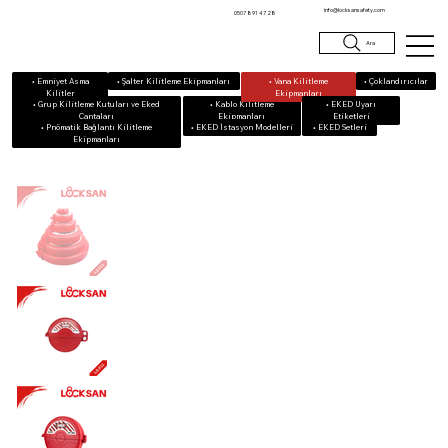
info@locksansafety.com
0507 891 47 28
Ara
• Emniyet Asma
• Vana Kilitleme
• Çoklandırıcılar
• Şalter Kilitleme Ekipmanları
Kilitler
Ekipmanları
• Grup Kilitleme Kutuları ve Eked
• Kablo Kilitleme
• EKED Uyarı
Çantaları
Ekipmanları
Etiketleri
• Pnömatik Bağlantı Kilitleme
• EKED Setleri
• EKED İstasyon Modelleri
Ekipmanları