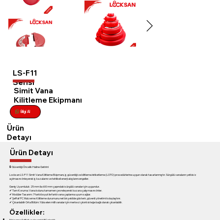
LS-F11
Serisi
Simit Vana
Kilitleme Ekipmanı
Bilgi Al
Ürün
Detayı
Ürün Detayı
🔒 Güvenliği Öncelik Haline Getirin!
Locksan LS-F11 Simit Vana Kilitleme Ekipmanı, iş güvenliği ve kilitleme/etiketleme (LOTO) prosedürlerine uygun olarak tasarlanmıştır. Sürgülü vanaların yetkisiz
açılmasını önleyerek iş kazalarını ve tehlikeli enerji akışlarını engeller.
Geniş Uyumluluk: 25 mm ila 600 mm çapındaki sürgülü vanalar için uygundur.
✔ Tam Koruma: Vana kolunu tamamen çevreleyerek kazara çalışmasını önler.
✔ Modüler Tasarım: 7 farklı boyut ile farklı vana çaplarına uyum sağlar.
✔ Şeffaf PC Malzeme: Kilitleme durumunu net bir şekilde gösterir, güvenli yönetimi kolaylaştırır.
✔ Çıkarılabilir Orta Bölüm: Yükselen milli vanalar için merkezi çıkıntı isteğe bağlı olarak çıkarılabilir.
Özellikler:
Malzeme: Şeffaf ve dayanıklı PC plastik