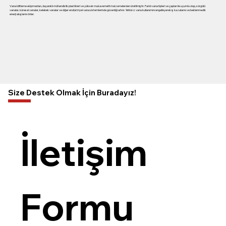
Vana kilitleme ekipmanları, dayanıklı mühendislik plastikleri ve yüksek mukavemetli malzemelerden üretilmiştir. Farklı vana tipleri ve çapları ile uyumlu olup, sürgülü
vanalar, küresel vanalar, kelebek vanalar ve diğer endüstriyel vana sistemlerinde güvenliği artırır. Yetkisiz vana kullanımını engelleyerek iş kazalarını ve beklenmedik
enerji akışlarını önler.
Size Destek Olmak İçin Buradayız!
İletişim 
Formu