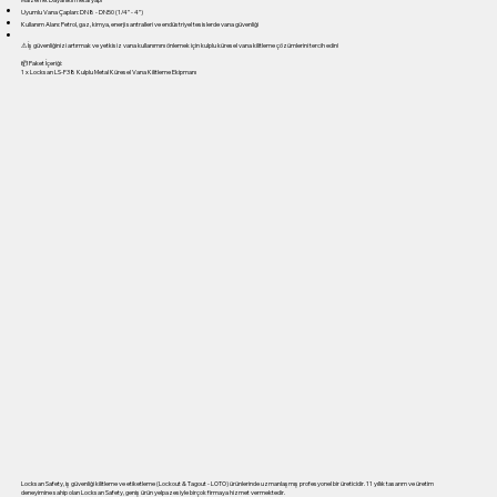
Uyumlu Vana Çapları: DN8 - DN50 (1/4” - 4”)
Kullanım Alanı: Petrol, gaz, kimya, enerji santralleri ve endüstriyel tesislerde vana güvenliği
⚠ İş güvenliğinizi artırmak ve yetkisiz vana kullanımını önlemek için kulplu küresel vana kilitleme çözümlerini tercih edin!
📦 Paket İçeriği:
1 x Locksan LS-F38 Kulplu Metal Küresel Vana Kilitleme Ekipmanı
Locksan Safety, iş güvenliği kilitleme ve etiketleme (Lockout & Tagout - LOTO) ürünlerinde uzmanlaşmış profesyonel bir üreticidir. 11 yıllık tasarım ve üretim
deneyimine sahip olan Locksan Safety, geniş ürün yelpazesiyle birçok firmaya hizmet vermektedir.