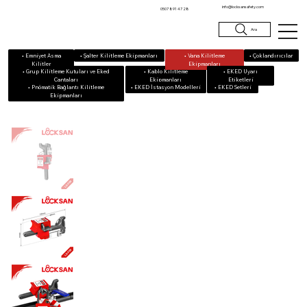
info@locksansafety.com
0507 891 47 28
Ara
• Emniyet Asma
• Vana Kilitleme
• Çoklandırıcılar
• Şalter Kilitleme Ekipmanları
Kilitler
Ekipmanları
• Grup Kilitleme Kutuları ve Eked
• Kablo Kilitleme
• EKED Uyarı
Çantaları
Ekipmanları
Etiketleri
• Pnömatik Bağlantı Kilitleme
• EKED Setleri
• EKED İstasyon Modelleri
Ekipmanları