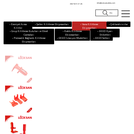
info@locksansafety.com
0507 891 47 28
Ara
• Emniyet Asma
• Vana Kilitleme
• Çoklandırıcılar
• Şalter Kilitleme Ekipmanları
Kilitler
Ekipmanları
• Grup Kilitleme Kutuları ve Eked
• Kablo Kilitleme
• EKED Uyarı
Çantaları
Ekipmanları
Etiketleri
• Pnömatik Bağlantı Kilitleme
• EKED Setleri
• EKED İstasyon Modelleri
Ekipmanları