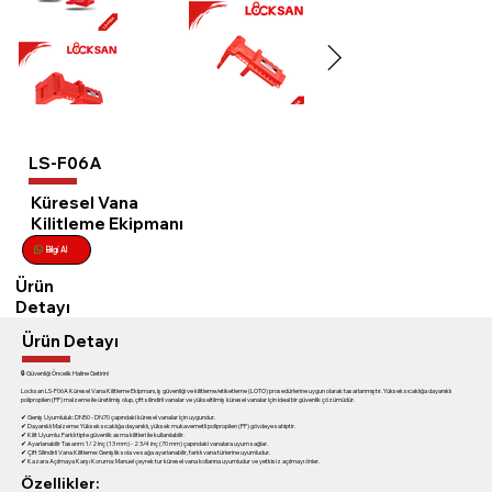
LS-F06A
Küresel Vana
Kilitleme Ekipmanı
Bilgi Al
Ürün
Detayı
Ürün Detayı
🔒 Güvenliği Öncelik Haline Getirin!
Locksan LS-F06A Küresel Vana Kilitleme Ekipmanı, iş güvenliği ve kilitleme/etiketleme (LOTO) prosedürlerine uygun olarak tasarlanmıştır. Yüksek sıcaklığa dayanıklı
polipropilen (PP) malzeme ile üretilmiş olup, çift silindirli vanalar ve yükseltilmiş küresel vanalar için ideal bir güvenlik çözümüdür.
✔ Geniş Uyumluluk: DN50 - DN70 çapındaki küresel vanalar için uygundur.
✔ Dayanıklı Malzeme: Yüksek sıcaklığa dayanıklı, yüksek mukavemetli polipropilen (PP) gövdeye sahiptir.
✔ Kilit Uyumlu: Farklı tipte güvenlik asma kilitleri ile kullanılabilir.
✔ Ayarlanabilir Tasarım: 1/2 inç (13 mm) - 2 3/4 inç (70 mm) çapındaki vanalara uyum sağlar.
✔ Çift Silindirli Vana Kilitleme: Genişlik sola ve sağa ayarlanabilir, farklı vana türlerine uyumludur.
✔ Kazara Açılmaya Karşı Koruma: Manuel çeyrek tur küresel vana kollarına uyumludur ve yetkisiz açılmayı önler.
Özellikler: