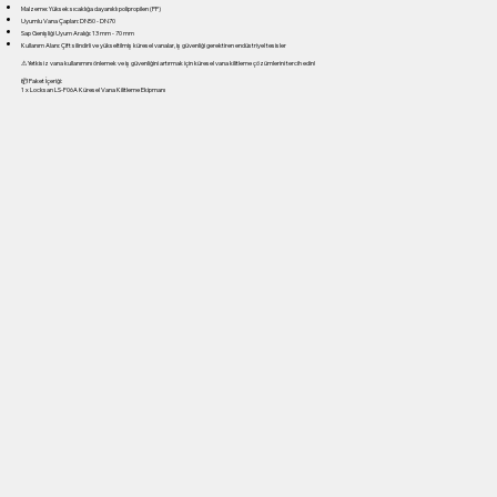
Malzeme: Yüksek sıcaklığa dayanıklı polipropilen (PP)
Uyumlu Vana Çapları: DN50 - DN70
Sap Genişliği Uyum Aralığı: 13 mm - 70 mm
Kullanım Alanı: Çift silindirli ve yükseltilmiş küresel vanalar, iş güvenliği gerektiren endüstriyel tesisler
⚠ Yetkisiz vana kullanımını önlemek ve iş güvenliğini artırmak için küresel vana kilitleme çözümlerini tercih edin!
📦 Paket İçeriği:
1 x Locksan LS-F06A Küresel Vana Kilitleme Ekipmanı