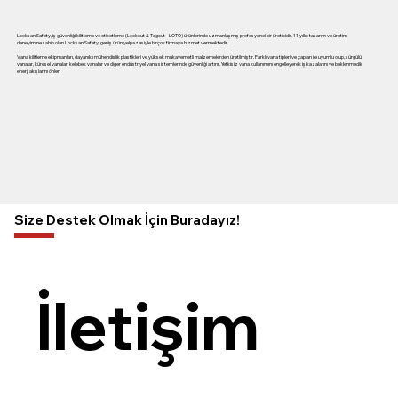
Locksan Safety, iş güvenliği kilitleme ve etiketleme (Lockout & Tagout - LOTO) ürünlerinde uzmanlaşmış profesyonel bir üreticidir. 11 yıllık tasarım ve üretim
deneyimine sahip olan Locksan Safety, geniş ürün yelpazesiyle birçok firmaya hizmet vermektedir.
Vana kilitleme ekipmanları, dayanıklı mühendislik plastikleri ve yüksek mukavemetli malzemelerden üretilmiştir. Farklı vana tipleri ve çapları ile uyumlu olup, sürgülü
vanalar, küresel vanalar, kelebek vanalar ve diğer endüstriyel vana sistemlerinde güvenliği artırır. Yetkisiz vana kullanımını engelleyerek iş kazalarını ve beklenmedik
enerji akışlarını önler.
Size Destek Olmak İçin Buradayız!
İletişim 