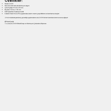
Özellikler:
Model: LS-K54
Malzeme: Sert eloksallı alüminyum alaşım
Çene Açıklığı: 44 mm x 54 mm
Boyutlar: 73 mm x 178 mm
Kilit Kapasitesi: 5 adet asma kilit
Kullanım Alanı: Hızlı LOTO uygulamaları, bakım-onarım, grup kilitleme ve tanımlama süreçleri
⚠ Hızlı müdahale gereken iş güvenliği uygulamalarınızda LS-K54 ile hem tanımlama hem koruma sağlayın!
📦 Paket İçeriği:
1 x Locksan LS-K54 Etiketli Snap-on Alüminyum Çoklandırıcı Ekipmanı