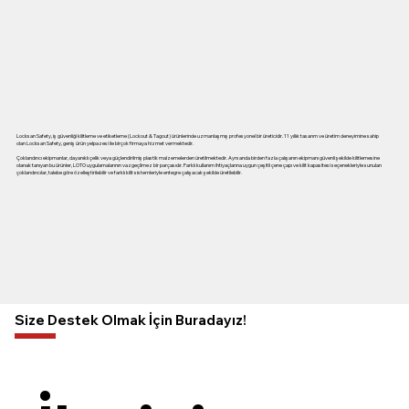
Locksan Safety, iş güvenliği kilitleme ve etiketleme (Lockout & Tagout) ürünlerinde uzmanlaşmış profesyonel bir üreticidir. 11 yıllık tasarım ve üretim deneyimine sahip
olan Locksan Safety, geniş ürün yelpazesi ile birçok firmaya hizmet vermektedir.
Çoklandırıcı ekipmanlar, dayanıklı çelik veya güçlendirilmiş plastik malzemelerden üretilmektedir. Aynı anda birden fazla çalışanın ekipmanı güvenli şekilde kilitlemesine
olanak tanıyan bu ürünler, LOTO uygulamalarının vazgeçilmez bir parçasıdır. Farklı kullanım ihtiyaçlarına uygun çeşitli çene çapı ve kilit kapasitesi seçenekleriyle sunulan
çoklandırıcılar, talebe göre özelleştirilebilir ve farklı kilit sistemleriyle entegre çalışacak şekilde üretilebilir.
Size Destek Olmak İçin Buradayız!