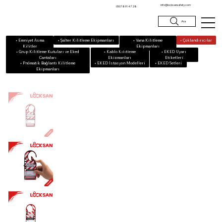
info@locksansafety.com
0507 891 47 28
Ara
• Emniyet Asma
• Vana Kilitleme
• Çoklandırıcılar
• Şalter Kilitleme Ekipmanları
Kilitler
Ekipmanları
• Grup Kilitleme Kutuları ve Eked
• Kablo Kilitleme
• EKED Uyarı
Çantaları
Ekipmanları
Etiketleri
• Pnömatik Bağlantı Kilitleme
• EKED Setleri
• EKED İstasyon Modelleri
Ekipmanları