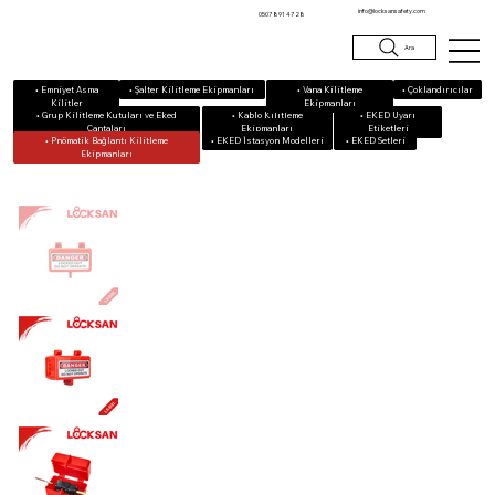
info@locksansafety.com
0507 891 47 28
Ara
• Emniyet Asma
• Vana Kilitleme
• Çoklandırıcılar
• Şalter Kilitleme Ekipmanları
Kilitler
Ekipmanları
• Grup Kilitleme Kutuları ve Eked
• Kablo Kilitleme
• EKED Uyarı
Çantaları
Ekipmanları
Etiketleri
• Pnömatik Bağlantı Kilitleme
• EKED Setleri
• EKED İstasyon Modelleri
Ekipmanları