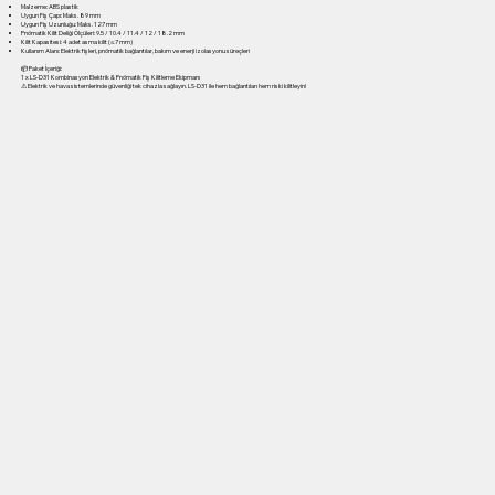
Malzeme: ABS plastik
Uygun Fiş Çapı: Maks. 89 mm
Uygun Fiş Uzunluğu: Maks. 127 mm
Pnömatik Kilit Deliği Ölçüleri: 9.5 / 10.4 / 11.4 / 12 / 18.2 mm
Kilit Kapasitesi: 4 adet asma kilit (≤7 mm)
Kullanım Alanı: Elektrik fişleri, pnömatik bağlantılar, bakım ve enerji izolasyonu süreçleri
📦 Paket İçeriği:
1 x LS-D31 Kombinasyon Elektrik & Pnömatik Fiş Kilitleme Ekipmanı
⚠ Elektrik ve hava sistemlerinde güvenliği tek cihazla sağlayın. LS-D31 ile hem bağlantıları hem riski kilitleyin!