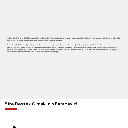
Locksan Safety, iş güvenliği kilitleme ve etiketleme (Lockout & Tagout) ürünlerinde uzmanlaşmış profesyonel bir üreticidir. 11 yıllık tasarım ve üretim deneyimine sahip
olan Locksan Safety, geniş ürün yelpazesi ile birçok firmaya hizmet vermektedir.
Pnömatik bağlantı kilitleme ekipmanları, basınçlı hava sistemlerinin güvenli şekilde izole edilmesini sağlamak için geliştirilmiştir. Bu ürünler, bakım ve onarım sırasında
hava kaynaklı enerji aktarımını keserek çalışan güvenliğini maksimum seviyeye çıkarır. Dayanıklı mühendislik plastiği ve paslanmaz çelik gibi kaliteli malzemelerle
üretilen pnömatik kilitleme çözümleri, çeşitli hortum ve bağlantı ölçülerine uyum sağlayacak şekilde tasarlanmıştır. LOTO prosedürlerinin vazgeçilmez bir parçası olan
bu ekipmanlar, kazaları önlemenin yanı sıra enerji kontrolünde etkinlik sağlar.
Size Destek Olmak İçin Buradayız!