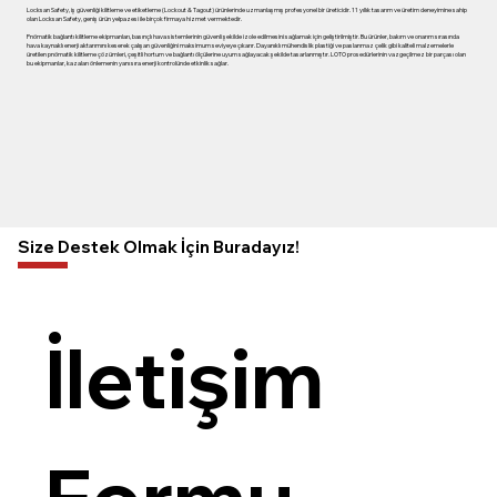
Locksan Safety, iş güvenliği kilitleme ve etiketleme (Lockout & Tagout) ürünlerinde uzmanlaşmış profesyonel bir üreticidir. 11 yıllık tasarım ve üretim deneyimine sahip
olan Locksan Safety, geniş ürün yelpazesi ile birçok firmaya hizmet vermektedir.
Pnömatik bağlantı kilitleme ekipmanları, basınçlı hava sistemlerinin güvenli şekilde izole edilmesini sağlamak için geliştirilmiştir. Bu ürünler, bakım ve onarım sırasında
hava kaynaklı enerji aktarımını keserek çalışan güvenliğini maksimum seviyeye çıkarır. Dayanıklı mühendislik plastiği ve paslanmaz çelik gibi kaliteli malzemelerle
üretilen pnömatik kilitleme çözümleri, çeşitli hortum ve bağlantı ölçülerine uyum sağlayacak şekilde tasarlanmıştır. LOTO prosedürlerinin vazgeçilmez bir parçası olan
bu ekipmanlar, kazaları önlemenin yanı sıra enerji kontrolünde etkinlik sağlar.
Size Destek Olmak İçin Buradayız!
İletişim 