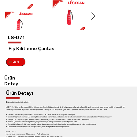
LS-D71
Fiş Kilitleme Çantası
Bilgi Al
Ürün
Detayı
Ürün Detayı
🔒 Güvenliği Öncelik Haline Getirin!
LS-D71 Fiş Kilitleme Çantası, elektrikli ekipmanların kontrol düğmeleri, büyük fişleri veya parçaları güvenli şekilde izole etmek için tasarlanmış pratik ve taşınabilir bir
kilitleme çözümüdür. Aşınmaya dayanıklı polyester kumaşı ve PVC kaplamalı iç tasarımı sayesinde hem sağlamlık hem de işlevsellik sunar.
✔ Dayanıklı Malzeme: Aşınmaya karşı dayanıklı yüksek kaliteli polyester kumaştan üretilmiştir.
✔ Kontrol Düğmesi Koruması: Asansör gibi ekipmanların kumanda butonlarının izinsiz çalıştırılmasını önlemek amacıyla özel PVC kaplama içerir.
✔ Geniş İç Hacim: Büyük fişleri, endüstriyel parçaları veya çoklu kontrol düğmelerini kilitlemek için yeterli alan sağlar.
✔ Görsel Uyarılar: Üzerindeki İngilizce uyarı yazıları sayesinde güvenlik mesajları net şekilde iletilir.
✔ Çok Yönlü Kullanım: Endüstriyel tesisler, bakım alanları ve mobil kontrol sistemleri gibi çeşitli sahalarda kullanım için idealdir.
✔ Kilitlenebilir Tasarım: Asma kilit ile kapatılarak yetkisiz erişim tamamen engellenebilir.
Model: LS-D71
Malzeme: Aşınmaya dayanıklı polyester + PVC iç kaplama
Kullanım Alanı: Fişler, kontrol düğmeleri, endüstriyel parçalar, asansör butonları