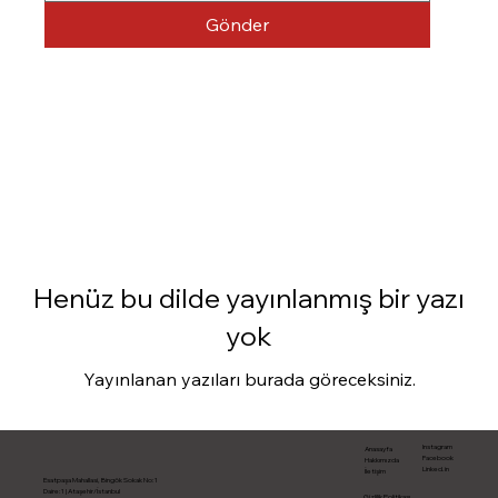
Gönder
Henüz bu dilde yayınlanmış bir yazı
yok
Yayınlanan yazıları burada göreceksiniz.
Instagram
Anasayfa
Facebook
Hakkımızda
Linked.in
İletişim
Esatpaşa Mahallasi, Bingök Sokak No:1
Daire:1 | Ataşehir/İstanbul
Gizlilik Politikası