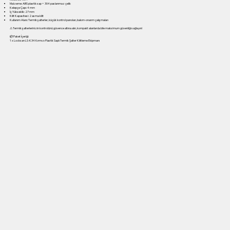
Malzeme: ABS plastik sap + 304 paslanmaz çelik
Kelepçe Çapı: 4 mm
İç Yükseklik: 27 mm
Kilit Kapasitesi: 2 asma kilit
Kullanım Alanı: Termik şalterler, küçük kontrol panoları, bakım-onarım çalışmaları
⚠ Termik şalterlerinizin kontrolünü güvence altına alın, kompakt alanlarda bile maksimum güvenliği sağlayın!
📦 Paket İçeriği:
1 x Locksan LS-K34 Kırmızı Plastik Saplı Termik Şalter Kilitleme Ekipmanı