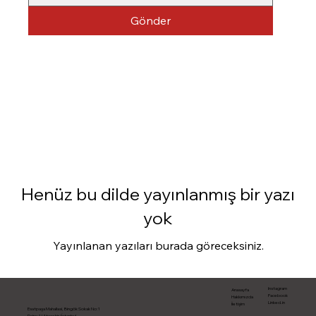
Gönder
Henüz bu dilde yayınlanmış bir yazı
yok
Yayınlanan yazıları burada göreceksiniz.
Instagram
Anasayfa
Facebook
Hakkımızda
Linked.in
İletişim
Esatpaşa Mahallasi, Bingök Sokak No:1