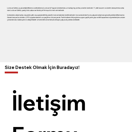
Locksan Safety, iş güvenliği kilitleme ve etiketleme (Lockout & Tagout) ürünlerinde uzmanlaşmış profesyonel bir üreticidir. 11 yıllık tasarım ve üretim deneyimine sahip
olan Locksan Safety, geniş ürün yelpazesi ile birçok firmaya hizmet vermektedir.
Çoklandırıcı ekipmanlar, dayanıklı çelik veya güçlendirilmiş plastik malzemelerden üretilmektedir. Aynı anda birden fazla çalışanın ekipmanı güvenli şekilde kilitlemesine
olanak tanıyan bu ürünler, LOTO uygulamalarının vazgeçilmez bir parçasıdır. Farklı kullanım ihtiyaçlarına uygun çeşitli çene çapı ve kilit kapasitesi seçenekleriyle sunulan
çoklandırıcılar, talebe göre özelleştirilebilir ve farklı kilit sistemleriyle entegre çalışacak şekilde üretilebilir.
Size Destek Olmak İçin Buradayız!
İletişim 