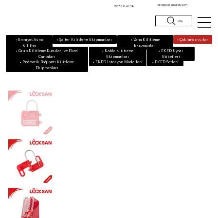
info@locksansafety.com
0507 891 47 28
Ara
• Emniyet Asma
• Vana Kilitleme
• Çoklandırıcılar
• Şalter Kilitleme Ekipmanları
Kilitler
Ekipmanları
• Grup Kilitleme Kutuları ve Eked
• Kablo Kilitleme
• EKED Uyarı
Çantaları
Ekipmanları
Etiketleri
• Pnömatik Bağlantı Kilitleme
• EKED Setleri
• EKED İstasyon Modelleri
Ekipmanları