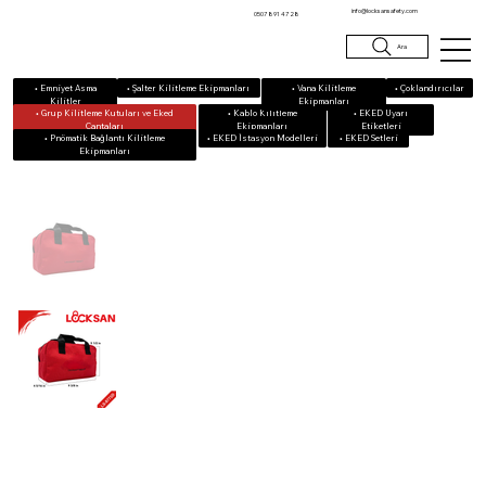
info@locksansafety.com
0507 891 47 28
Ara
• Emniyet Asma
• Vana Kilitleme
• Çoklandırıcılar
• Şalter Kilitleme Ekipmanları
Kilitler
Ekipmanları
• Grup Kilitleme Kutuları ve Eked
• Kablo Kilitleme
• EKED Uyarı
Çantaları
Ekipmanları
Etiketleri
• Pnömatik Bağlantı Kilitleme
• EKED Setleri
• EKED İstasyon Modelleri
Ekipmanları