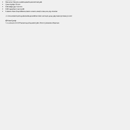
Malzeme: Yüksek sıcaklıkta plastik püskürtmeli çelik
Çene Açıklığı: 25 mm
Kilit Deliği Çapı: 10,5 mm
Kilit Kapasitesi: 6 asma kilit
Kullanım Alanı: Grup kilitleme, bakım-onarım, enerji izolasyonu, dış ortamlar
⚠ Zorlu endüstriyel koşullarda bile güvenlikten ödün vermeyin, grup çalışmaları için ideal çözüm!
📦 Paket İçeriği:
1 x Locksan LS-K03 Paslanmaya Dayanıklı Çelik 25mm Çoklandırıcı Ekipmanı