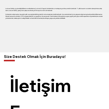
Locksan Safety, iş güvenliği kilitleme ve etiketleme (Lockout & Tagout) ürünlerinde uzmanlaşmış profesyonel bir üreticidir. 11 yıllık tasarım ve üretim deneyimine sahip
olan Locksan Safety, geniş ürün yelpazesi ile birçok firmaya hizmet vermektedir.
Çoklandırıcı ekipmanlar, dayanıklı çelik veya güçlendirilmiş plastik malzemelerden üretilmektedir. Aynı anda birden fazla çalışanın ekipmanı güvenli şekilde kilitlemesine
olanak tanıyan bu ürünler, LOTO uygulamalarının vazgeçilmez bir parçasıdır. Farklı kullanım ihtiyaçlarına uygun çeşitli çene çapı ve kilit kapasitesi seçenekleriyle sunulan
çoklandırıcılar, talebe göre özelleştirilebilir ve farklı kilit sistemleriyle entegre çalışacak şekilde üretilebilir.
Size Destek Olmak İçin Buradayız!
İletişim 