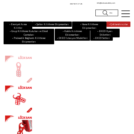
info@locksansafety.com
0507 891 47 28
Ara
• Emniyet Asma
• Vana Kilitleme
• Çoklandırıcılar
• Şalter Kilitleme Ekipmanları
Kilitler
Ekipmanları
• Grup Kilitleme Kutuları ve Eked
• Kablo Kilitleme
• EKED Uyarı
Çantaları
Ekipmanları
Etiketleri
• Pnömatik Bağlantı Kilitleme
• EKED Setleri
• EKED İstasyon Modelleri
Ekipmanları