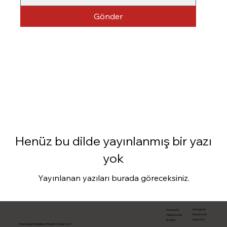
Gönder
Henüz bu dilde yayınlanmış bir yazı
yok
Yayınlanan yazıları burada göreceksiniz.
Instagram
Anasayfa
Facebook
Hakkımızda
Linked.in
İletişim
Esatpaşa Mahallasi, Bingök Sokak No:1