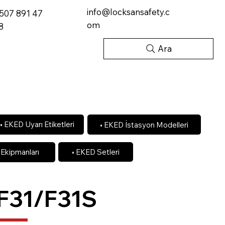
info@locksansafety.c
507 891 47
om
8
Ara
• EKED Uyarı Etiketleri
• EKED İstasyon Modelleri
• EKED Setleri
 Ekipmanları
F31/F31S