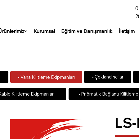
0
2
Ürünlerimiz
Kurumsal
Eğitim ve Danışmanlık
İletişim
• Çoklandırıcılar
• Vana Kilitleme Ekipmanları
ı
Kablo Kilitleme Ekipmanları
• Pnömatik Bağlantı Kilitleme
LS-