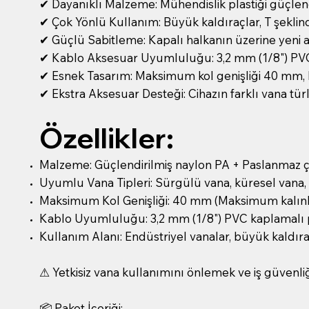
✔ Dayanıklı Malzeme: Mühendislik plastiği güçlend
✔ Çok Yönlü Kullanım: Büyük kaldıraçlar, T şeklinde
✔ Güçlü Sabitleme: Kapalı halkanın üzerine yeni aç
✔ Kablo Aksesuar Uyumluluğu: 3,2 mm (1/8") PVC k
✔ Esnek Tasarım: Maksimum kol genişliği 40 mm, k
✔ Ekstra Aksesuar Desteği: Cihazın farklı vana türl
Özellikler:
Malzeme: Güçlendirilmiş naylon PA + Paslanmaz ç
Uyumlu Vana Tipleri: Sürgülü vana, küresel vana,
Maksimum Kol Genişliği: 40 mm (Maksimum kalınl
Kablo Uyumluluğu: 3,2 mm (1/8") PVC kaplamalı 
Kullanım Alanı: Endüstriyel vanalar, büyük kaldıra
⚠ Yetkisiz vana kullanımını önlemek ve iş güvenliği
📦 Paket İçeriği: