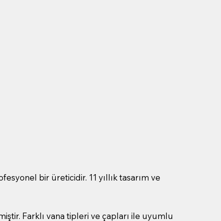
syonel bir üreticidir. 11 yıllık tasarım ve
tir. Farklı vana tipleri ve çapları ile uyumlu