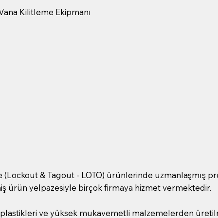
 Vana Kilitleme Ekipmanı
me (Lockout & Tagout - LOTO) ürünlerinde uzmanlaşmış profe
iş ürün yelpazesiyle birçok firmaya hizmet vermektedir.
plastikleri ve yüksek mukavemetli malzemelerden üretilmiş