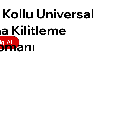
 Kollu Universal
a Kilitleme
pmanı
lgi Al