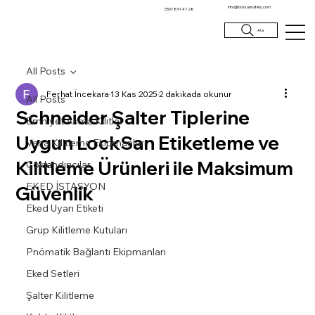
info@locksansafety.com
0507 891 47 28
Ara
All Posts
Ferhat İncekara
13 Kas 2025
2 dakikada okunur
All Posts
Schneider Şalter Tiplerine
Emniyet Asma Kilitler
Uygun LockSan Etiketleme ve
Vana Kilitleme Ekipmanları
Kilitleme Ürünleri ile Maksimum
Çoklandırıcılar
EKED İSTASYON
Güvenlik
Eked Uyarı Etiketi
Grup Kilitleme Kutuları
Pnömatik Bağlantı Ekipmanları
Eked Setleri
Şalter Kilitleme