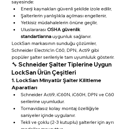
sayesinde:
Enerji kaynakları güvenli şekilde izole edilir,
Şalterlerin yanlışlıkla açılması engellenir,
Yetkisiz müdahalelerin önüne geçilir,
Uluslararası 
OSHA güvenlik 
standartlarına
 uygunluk sağlanır.
LockSan markasının sunduğu çözümler, 
Schneider Electric’in C60, DPN, Acti9 gibi 
popüler şalter serileriyle tam uyumluluk gösterir.
🔧 Schneider Şalter Tiplerine Uygun 
LockSan Ürün Çeşitleri
1. 
LockSan Minyatür Şalter Kilitleme 
Aparatları
Schneider Acti9, iC60N, iC60H, DPN ve C60 
serilerine uyumludur.
Tornavidasız kolay montaj özelliğiyle 
saniyeler içinde uygulanır.
Tekli ve çoklu (2-3 kutuplu) şalterler için ayrı 
modeller mevcuttur.