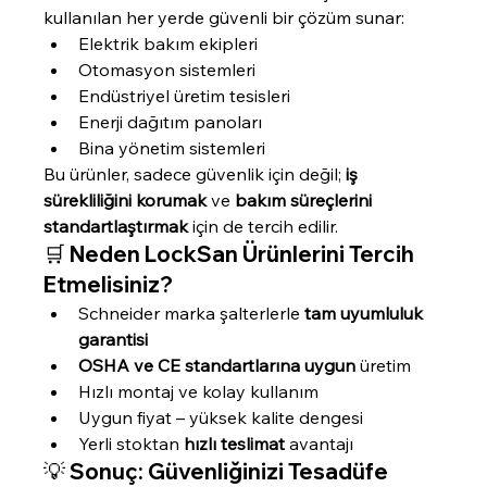
kullanılan her yerde güvenli bir çözüm sunar:
Elektrik bakım ekipleri
Otomasyon sistemleri
Endüstriyel üretim tesisleri
Enerji dağıtım panoları
Bina yönetim sistemleri
Bu ürünler, sadece güvenlik için değil; 
iş 
sürekliliğini korumak
 ve 
bakım süreçlerini 
standartlaştırmak
 için de tercih edilir.
🛒 Neden LockSan Ürünlerini Tercih 
Etmelisiniz?
Schneider marka şalterlerle 
tam uyumluluk 
garantisi
OSHA ve CE standartlarına uygun
 üretim
Hızlı montaj ve kolay kullanım
Uygun fiyat – yüksek kalite dengesi
Yerli stoktan 
hızlı teslimat
 avantajı
💡 Sonuç: Güvenliğinizi Tesadüfe 